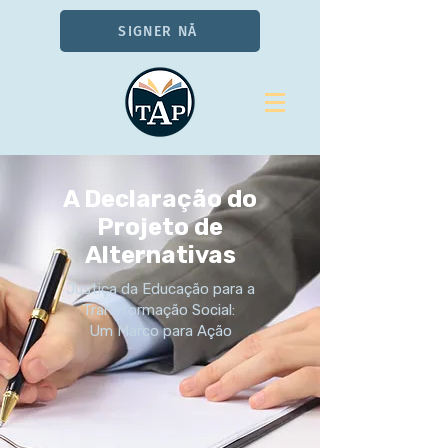
SIGNER NÅ
A Declaração do
Projeto de
Alternativas
Justiça da Educação para a
Transformação Social:
Um Marco para Ação