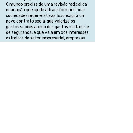
O mundo precisa de uma revisão radical da
educação que ajude a transformar e criar
sociedades regenerativas. Isso exigirá um
novo contrato social que valorize os
gastos sociais acima dos gastos militares e
de segurança, e que vá além dos interesses
estreitos do setor empresarial, empresas
de tecnologia educativa, redes de escolas
privadas e outros atores do comércio
educacional. Apelamos para reverter o
movimento em direção à privatização da
educação e outros serviços sociais e
manter a lógica empresarial fora do
caminho da educação e da formulação de
políticas sociais. Em vez disso, recorremos
às lutas e lições de estudantes e
professores organizados, do movimento
sindical como um todo, de organizações
democráticas baseadas na comunidade -
incluindo associações de minorias,
emigrantes e refugiados - bem como mídia
independente, organizações e profissionais
que compartilham nosso compromisso